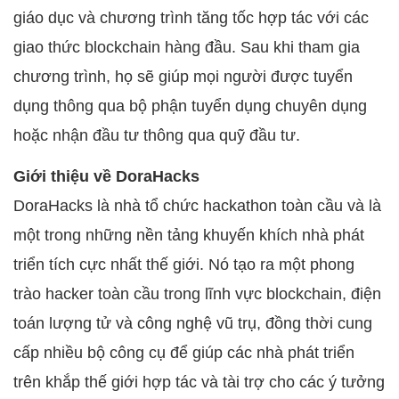
giáo dục và chương trình tăng tốc hợp tác với các
giao thức blockchain hàng đầu. Sau khi tham gia
chương trình, họ sẽ giúp mọi người được tuyển
dụng thông qua bộ phận tuyển dụng chuyên dụng
hoặc nhận đầu tư thông qua quỹ đầu tư.
Giới thiệu về DoraHacks
DoraHacks là nhà tổ chức hackathon toàn cầu và là
một trong những nền tảng khuyến khích nhà phát
triển tích cực nhất thế giới. Nó tạo ra một phong
trào hacker toàn cầu trong lĩnh vực blockchain, điện
toán lượng tử và công nghệ vũ trụ, đồng thời cung
cấp nhiều bộ công cụ để giúp các nhà phát triển
trên khắp thế giới hợp tác và tài trợ cho các ý tưởng