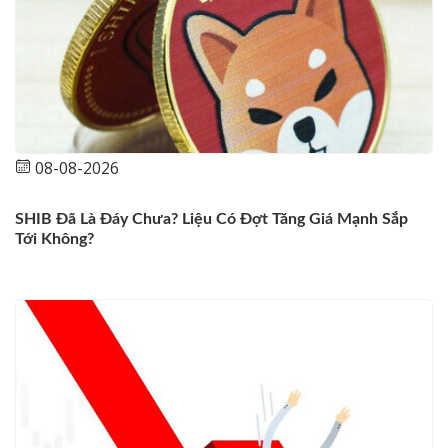
08-08-2026
SHIB Đã Là Đáy Chưa? Liệu Có Đợt Tăng Giá Mạnh Sắp
Tới Không?