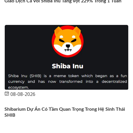
Giao Dịch Cá Voi Shiba Inu Tăng Vọt 229% Trong 1 Tuần
08-08-2026
Shibarium Dự Án Có Tầm Quan Trọng Trong Hệ Sinh Thái
SHIB