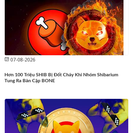
07-08-2026
Hơn 100 Triệu SHIB Bị Đốt Cháy Khi Nhóm Shibarium
Tung Ra Bản Cập BONE