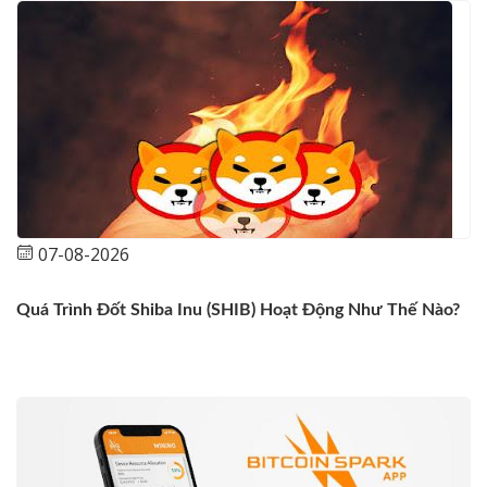
07-08-2026
Quá Trình Đốt Shiba Inu (SHIB) Hoạt Động Như Thế Nào?