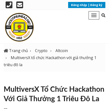
phone
email
Đăng nhập
|
Đăng ký
se
Toggle
op
navigat
Trang chủ
Crypto
Altcoin
MultiversX tổ chức Hackathon với giả thưởng 1
triêu đô la
MultiversX Tổ Chức Hackathon
Với Giả Thưởng 1 Triêu Đô La