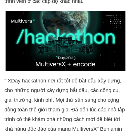
trình viên ở các cấp độ khác nhau
" XDay hackathon nơi rất tốt để bắt đầu xây dựng,
cho những người xây dựng bắt đầu, các công cụ,
giải thưởng, kinh phí. Mọi thứ sẵn sàng cho cộng
đồng toàn thế giới tham gia. Đã đến lúc các nhà lập
trình có thể khám phá những cách mới để biết tới
khả năng độc đáo của mạng MultiversX" Beniamin