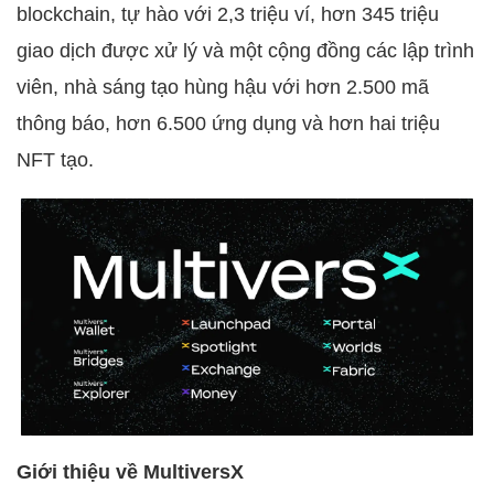
blockchain, tự hào với 2,3 triệu ví, hơn 345 triệu
giao dịch được xử lý và một cộng đồng các lập trình
viên, nhà sáng tạo hùng hậu với hơn 2.500 mã
thông báo, hơn 6.500 ứng dụng và hơn hai triệu
NFT tạo.
Giới thiệu về MultiversX