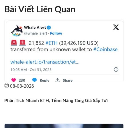
Bài Viết Liên Quan
08-08-2026
Phân Tích Nhanh ETH, Tiềm Năng Tăng Giá Sắp Tới