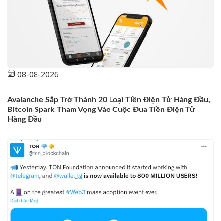
08-08-2026
Avalanche Sắp Trở Thành 20 Loại Tiền Điện Tử Hàng Đầu,
Bitcoin Spark Tham Vọng Vào Cuộc Đua Tiền Điện Tử
Hàng Đầu