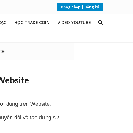
Đăng nhập
|
Đăng ký
BẠC
HỌC TRADE COIN
VIDEO YOUTUBE
search
opener
ite
Website
ười dùng trên Website.
huyển đổi và tạo dựng sự