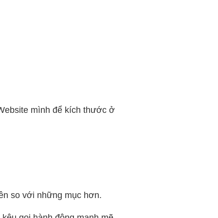
 Website mình để kích thước ở
lên so với những mục hơn.
lời kêu gọi hành động mạnh mẽ.