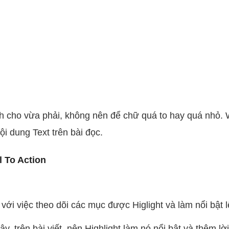
nh cho vừa phải, không nên để chữ quá to hay quá nhỏ.
ội dung Text trên bài đọc.
l To Action
ới việc theo dõi các mục được Higlight và làm nổi bật 
vậy, trên bài viết nên Highlight làm nó nổi bật và thêm 