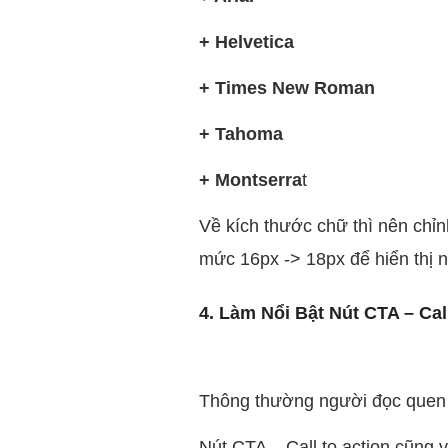
+ Helvetica
+ Times New Roman
+ Tahoma
+ Montserra
t
Về kích thước chữ thì nên chỉ
mức 16px -> 18px để hiển thị n
4. Làm Nổi Bật Nút CTA – Cal
Thông thường người đọc quen v
Nút CTA – Call to action cũng 