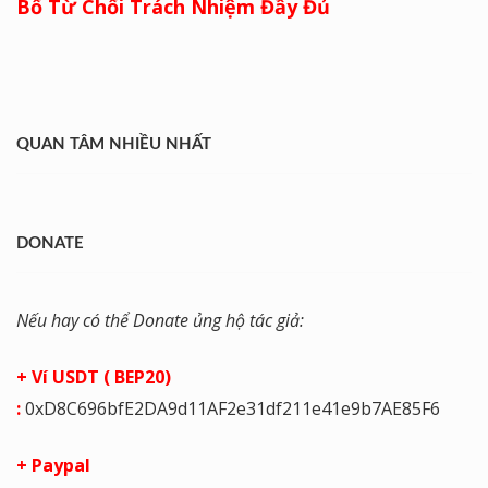
Bố Từ Chối Trách Nhiệm Đầy Đủ
QUAN TÂM NHIỀU NHẤT
DONATE
Nếu hay có thể Donate ủng hộ tác giả:
+ Ví USDT ( BEP20)
:
0xD8C696bfE2DA9d11AF2e31df211e41e9b7AE85F6
+ Paypal